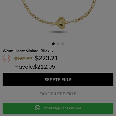
Warm Heart Minimal Bileklik
$223.21
$262.60
15
%
Havale
:
$212.05
İndirim
FAVORILERE EKLE
Whatsapp İle Sipariş ver