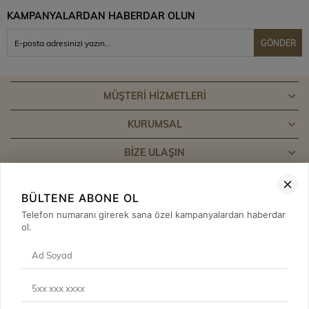
KAMPANYALARDAN HABERDAR OLUN
GÖNDER
MÜŞTERI HIZMETLERI
KURUMSAL
BIZE ULAŞIN
BÜLTENE ABONE OL
Telefon numaranı girerek sana özel kampanyalardan haberdar
ol.
Çerez Kullanımı
Sizlere en iyi alışveriş deneyimini sunabilmek adına