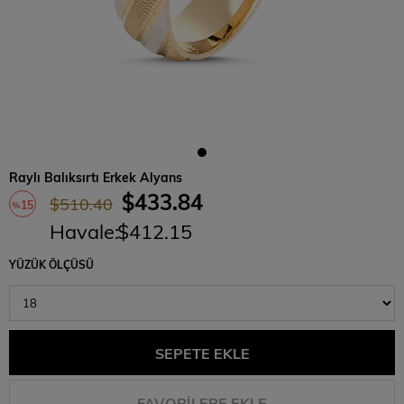
Raylı Balıksırtı Erkek Alyans
$433.84
$510.40
15
%
Havale
:
$412.15
İndirim
YÜZÜK ÖLÇÜSÜ
FAVORILERE EKLE