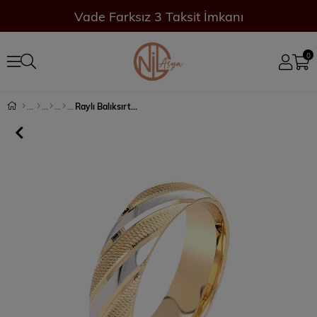
Vade Farksız 3 Taksit İmkanı
0
Raylı Balıksırtı Erkek Alyans