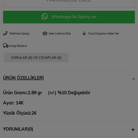
Whatsapp İle Sipariş ver
Telefonla Sipariş
İstek Listeme Ekle
Fiyat Düşünce Haber Ver
Kargo Bedava
SORULAR (0) VE CEVAPLAR (0)
ÜRÜN ÖZELLIKLERI
Ürün Gramı:2.89 gr
(+/-) %10 Değişebilir
Ayar: 14K
Yüzük Ölçüsü:26
Kalınlık: 6 mm
YORUMLAR
(0)
"Raylı Balıksırtı Erkek Alyans: Güçlü Bağların ve Birlikteliğin