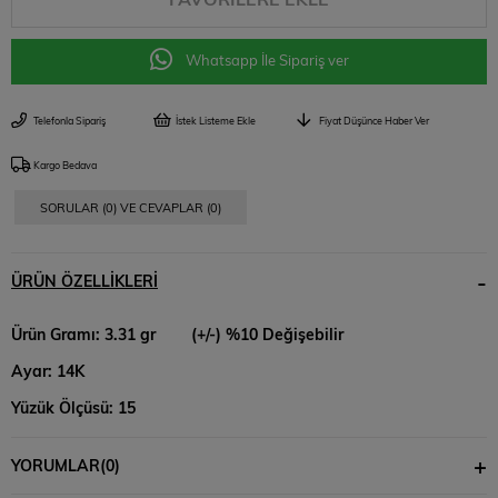
Whatsapp İle Sipariş ver
Telefonla Sipariş
İstek Listeme Ekle
Fiyat Düşünce Haber Ver
Kargo Bedava
SORULAR (0) VE CEVAPLAR (0)
ÜRÜN ÖZELLIKLERI
Ürün Gramı: 3.31 gr (+/-) %10 Değişebilir
Ayar: 14K
Yüzük Ölçüsü: 15
Kalınlık 4 mm
YORUMLAR
(0)
Lüks ve Prestijin Simgesi: Bugatti Yüzükleriyle Tanışın