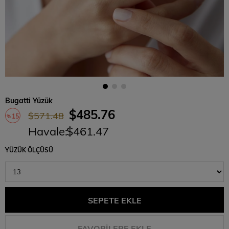
Bugatti Yüzük
$485.76
$571.48
15
%
Havale
:
$461.47
İndirim
YÜZÜK ÖLÇÜSÜ
FAVORILERE EKLE