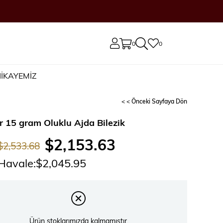
0
0
İKAYEMİZ
< < Önceki Sayfaya Dön
r 15 gram Oluklu Ajda Bilezik
$2,153.63
$2,533.68
Havale
:
$2,045.95
Ürün stoklarımızda kalmamıştır.