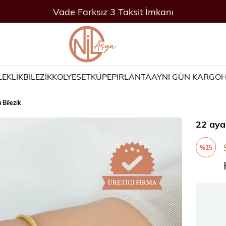
Vade Farksız 3 Taksit İmkanı
LEKLİK
BİLEZİK
KOLYE
SET
KÜPE
PIRLANTA
AYNI GÜN KARGO
H
 Bilezik
22 aya
%
15
İndirim