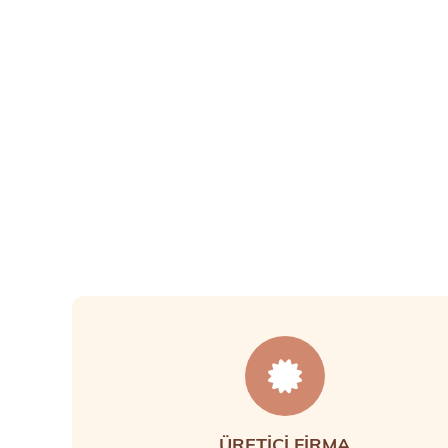
ÜRETİCİ FİRMA