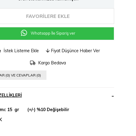
FAVORILERE EKLE
Whatsapp İle Sipariş ver
İstek Listeme Ekle
Fiyat Düşünce Haber Ver
Kargo Bedava
R (0) VE CEVAPLAR (0)
ELLIKLERI
mı: 15 gr (+/-) %10 Değişebilir
K