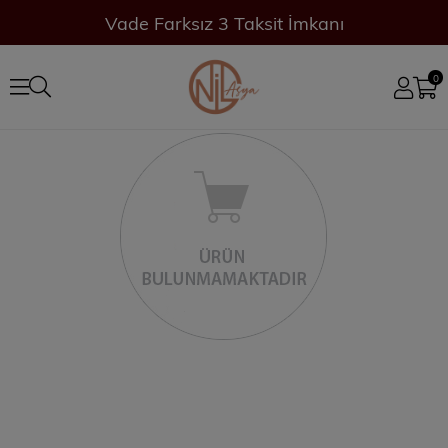
Vade Farksız 3 Taksit İmkanı
0