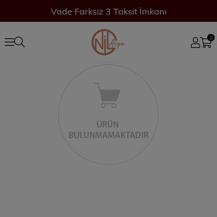
Vade Farksız 3 Taksit İmkanı
0